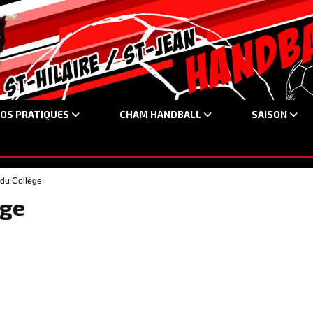
FOS PRATIQUES
CHAM HANDBALL
SAISON
du Collège
ège