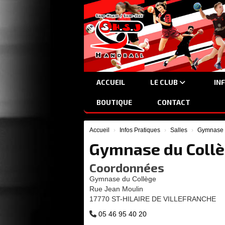
Panneau de gestion des cookies
ACCUEIL
LE CLUB
IN
BOUTIQUE
CONTACT
Accueil
Infos Pratiques
Salles
Gymnase 
Gymnase du Coll
Coordonnées
Gymnase du Collège
Rue Jean Moulin
17770 ST-HILAIRE DE VILLEFRANCHE
05 46 95 40 20